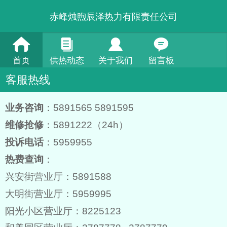
赤峰烛煦辰泽热力有限责任公司
首页
供热动态
关于我们
留言板
客服热线
业务咨询
：5891565 5891595
维修抢修
：
5891222（24h）
投诉电话
：5959955
热费查询
：
兴安街营业厅：5891588
大明街
营业厅
：5959995
阳光小区营业厅：8225123